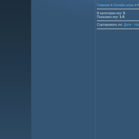
Главная
»
Онлайн игры
» 
В категории игр
:
5
Показано игр
:
1-5
Сортировать по
:
Дате
·
На