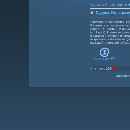
Главная
»
Онлайн игры
»
Н
Судоку. Игры раз
Числовая головоломка. Иг
9 клеток, составленный из
(всего - 81 клетка). В нач
(от 1 до 9). Нужно заполни
в каждом столбце и в каж
встречалась бы только од
разгадайте волшебный ква
Скачать для
PC
Счетчики
:
165
/
130
Добавлят