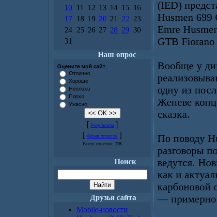
(IED) предс
10
11
12
13
14
15
16
Husmen 699 
17
18
19
20
21
22
23
Emre Husmen
24
25
26
27
28
29
30
GTB Fiorano 
31
Наш опрос
Вообще у ди
Оцените мой сайт
Отлично
реализовыва
Хорошо
одну из пос
Неплохо
Плохо
Женеве конце
Ужасно
сказка.
[
]
Результаты
[
]
По поводу H
Архив опросов
Всего ответов:
116
разговоры п
ведутся. Нов
Поиск
как и актуал
карбоновой 
Друзья сайта
— примерно 
Mobile-новости