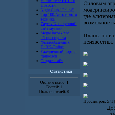
Hardware & Hi-Tech
Силовым агр
Новости
модернизиро
Night Club "Gelios"
Top 100:Авто и мото
где альтерна
техника
возможность
Zaycev.Net - лучший
сайт музыки
MegaObzor - все
Планы по во
обзоры рунета
неизвестны.
Файлообменник
DaRK-Online
Ежедневный портал
приколов
Создать сайт
Статистика
Онлайн всего:
1
Гостей:
1
Пользователей:
0
Просмотров: 571 
Доб
з