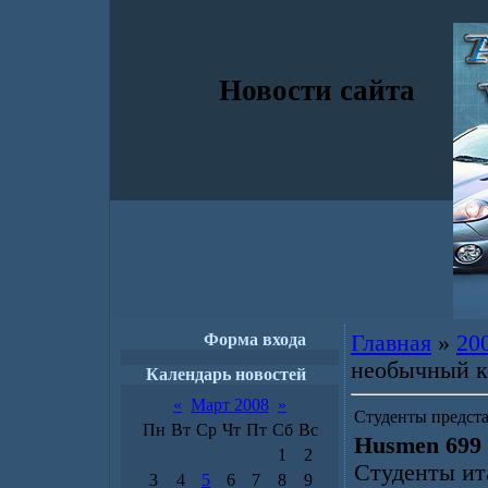
Новости сайта
Форма входа
Главная
»
20
необычный к
Календарь новостей
«
Март 2008
»
Студенты предст
Пн
Вт
Ср
Чт
Пт
Сб
Вс
Husmen 699
1
2
Студенты ит
3
4
5
6
7
8
9