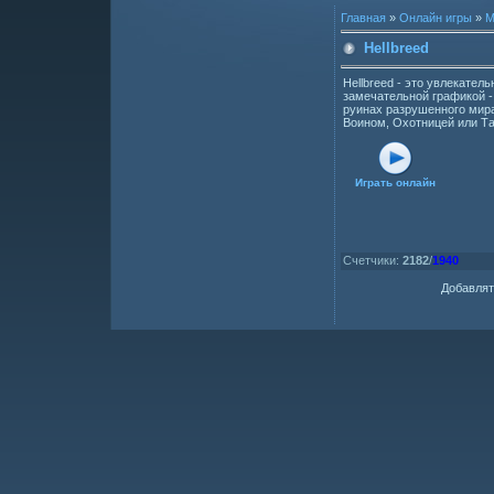
Главная
»
Онлайн игры
»
М
Hellbreed
Hellbreed - это увлекатель
замечательной графикой -
руинах разрушенного мир
Воином, Охотницей или Т
Играть онлайн
Счетчики
:
2182
/
1940
Добавлят