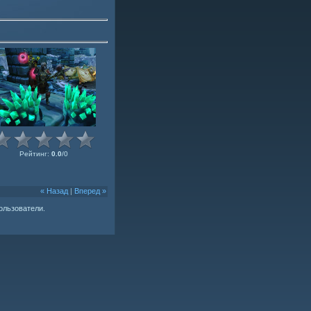
Рейтинг
:
0.0
/
0
« Назад
|
Вперед »
ользователи.