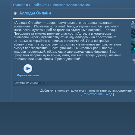
Главная
»
Онлайн игры
»
Многопользовательские
Аллоды Онлайн
«Аллоды Онлайн» — сверх популярная отечественная фэнтези-
вселенная с 13-летней историей! Некогда единый мир был расколот
магической субстанцией Астрала на отдельные острова — аллоды.
Преодолевая множественные опасности Астрала и магические
аномалии, игроки путешествуют между аллодами на собственных
астральных кораблях в поисках приключений. Игра не требует
абонентской платы, поэтому погрузиться в онлайновые приключения
смогут все желающие. Шесть уникальных игровых рас и восемь
классов персонажей, образующих две враждующие фракции. Вам
предстоит избрать путь воина, мага, мистика, жреца, друида, шамана,
сталкера или храмовника. Присоединяйся!
Играть онлайн
Счетчики
:
2346
/
2100
Добавлять комментарии могут только зарегистрированные п
[
Регистрация
|
Вход
]