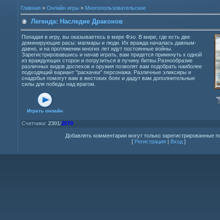
Главная
»
Онлайн игры
»
Многопользовательские
Легенда: Наследие Драконов
Попадая в игру, вы оказываетесь в мире Фэо. В мире, где есть две
доминирующие расы: магмары и люди. Их вражда началась давным-
давно, и на протяжении многих лет идут постоянные войны.
Зарегистрировавшись и начав играть, вам придется примкнуть к одной
из враждующих сторон и погрузиться в пучину битвы.Разнообразие
различных видов доспехов и оружия позволят вам подобрать наиболее
подходящий вариант "раскачки" персонажа. Различные эликсиры и
снадобья помогут вам в жестоких боях и дадут вам дополнительные
силы для победы над врагом.
Играть онлайн
Счетчики
:
2301
/
2070
Добавлять комментарии могут только зарегистрированные п
[
Регистрация
|
Вход
]