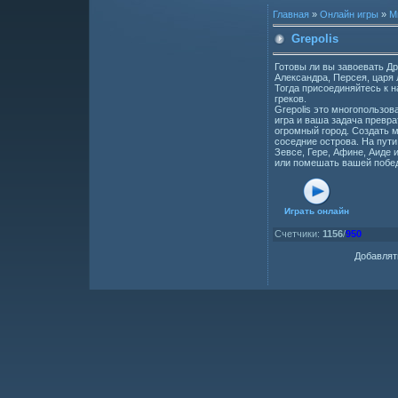
Главная
»
Онлайн игры
»
М
Grepolis
Готовы ли вы завоевать Д
Александра, Персея, царя 
Тогда присоединяйтесь к 
греков.
Grepolis это многопользов
игра и ваша задача превр
огромный город. Создать 
соседние острова. На пути 
Зевсе, Гере, Афине, Аиде
или помешать вашей побе
Играть онлайн
Счетчики
:
1156
/
950
Добавлят