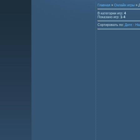
Главная
»
Онлайн игры
» 
В категории игр
:
4
Показано игр
:
1-4
Сортировать по
:
Дате
·
На