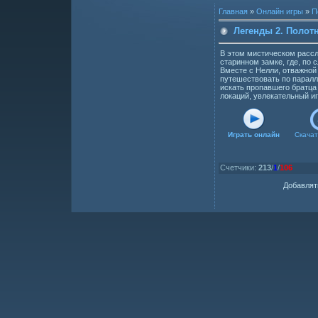
Главная
»
Онлайн игры
»
П
Легенды 2. Полот
В этом мистическом рассл
старинном замке, где, по
Вместе с Нелли, отважной
путешествовать по парал
искать пропавшего братца
локаций, увлекательный и
Играть онлайн
Скачат
Счетчики
:
213
/
1
/
106
Добавлят