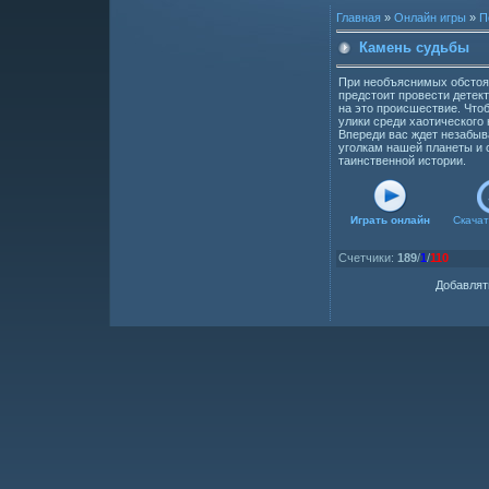
Главная
»
Онлайн игры
»
П
Камень судьбы
При необъяснимых обстоят
предстоит провести детек
на это происшествие. Что
улики среди хаотического
Впереди вас ждет незабы
уголкам нашей планеты и 
таинственной истории.
Играть онлайн
Скачат
Счетчики
:
189
/
1
/
110
Добавлят