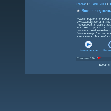
Главная
»
Онлайн игры
»
П
Масяня под желт
Масяня решила попробоват
бульварной газеты. В игр
персонажей, а также стар
Лохматого. Добавьте к эт
получите такой коктейль и
больше нигде. В итоге пер
жанре квест с Масяней в г
Играть онлайн
Скачат
Счетчики
:
240
/
1
/
111
Добавлят