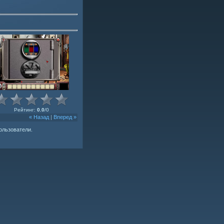
Рейтинг
:
0.0
/
0
« Назад
|
Вперед »
ользователи.