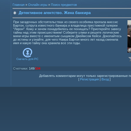
Главная
»
Онлайн игры
»
Поиск предметов
Детективное агентство. Жена банкира
При загадочных обстоятельствах из своего особняка пропала миссис
Бартон, супруга известного банкира и владелица престижной галереи
"Лирон". Кому и зачем понадобилось ее похищать? Приоткройте завесу
тайны над этим происшествием! Соберите улики и решите логические
мини-игры вместе с именитым сыщиком Джеймсом Кейси. Докопайтесь
до истины и узнайте, для чего Наира Бартон много лет назад сменила
имя и какую тайну она хранила все эти годы.
Скачать для
PC
Счетчики
:
149
/
104
Добавлять комментарии могут только зарегистрированные п
[
Регистрация
|
Вход
]