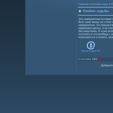
Главная
»
Онлайн игры
»
П
Клеймо судьбы
Эта невероятная история 
Всю свою жизнь он стоял 
невероятное. Он пришел в 
прикована цепью, а на пле
бессмертника. И хуже всег
очутился и что вообще с 
осмотреться и понять, мож
Скачать для
PC
Счетчики
:
143
/
115
Добавлят