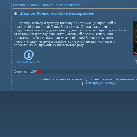
Главная
»
Онлайн игры
»
Поиск предметов
Шерлок Холмс и собака Баскервилей
К Шерлоку Холмсу и доктору Ватсону с интригующей просьбой о
помощи обратился сэр Генри Баскервиль. Он рассказал, что
представители его рода, начиная с дядюшки Гуго Баскервиля, погибали
от острых клыков и цепких когтей огромной собаки. Теперь она
преследует и Генри, нарушая мрачный покой Баскервиль-холла.
Помогите джентльменам разобраться в этом загадочном деле и
положить конец проклятию знаменитого рода.
Скачать для
PC
Счетчики
:
139
/
118
Добавлять комментарии могут только зарегистрированные п
[
Регистрация
|
Вход
]