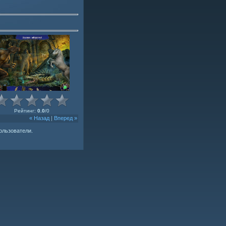
Рейтинг
:
0.0
/
0
« Назад
|
Вперед »
ользователи.