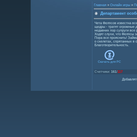
Главная
»
Онлайн игры
»
П
Департамент особ
Чета Фелпсов известна вс
щедры - тратят огромные д
недавних пор супруги все 
Ходят слухи, что Фелпсы з
Пора все прояснить! Займ
о скелетах, спрятанных в
Благотворительность.
Скачать для
PC
Счетчики
:
161
/
117
Добавлят