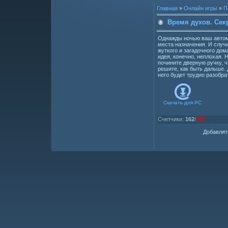
Главная
»
Онлайн игры
»
П
Время духов. Сек
Однажды ночью ваш автомо
места назначения. И случи
жуткого и загадочного дом
идея, конечно, неплохая.
почините дверную ручку, ч
решите, как быть дальше. 
него будет трудно разобра
Скачать для
PC
Счетчики
:
162
/
102
Добавлят