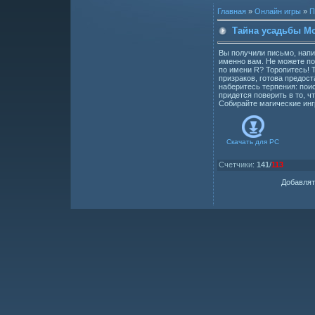
Главная
»
Онлайн игры
»
П
Тайна усадьбы М
Вы получили письмо, напи
именно вам. Не можете по
по имени R? Торопитесь! 
призраков, готова предос
наберитесь терпения: пои
придется поверить в то, 
Собирайте магические инг
Скачать для
PC
Счетчики
:
141
/
113
Добавлят