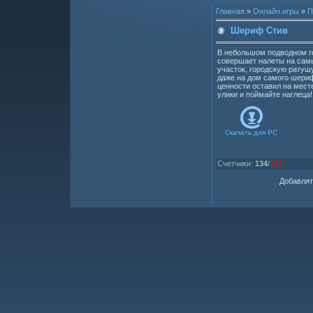
Главная
»
Онлайн игры
»
П
Шериф Стив
В небольшом подводном г
совершает налеты на сам
участок, городскую ратуш
даже на дом самого шериф
ценности оставил на месте
улики и поймайте наглеца!
Скачать для
PC
Счетчики
:
134
/
127
Добавлят