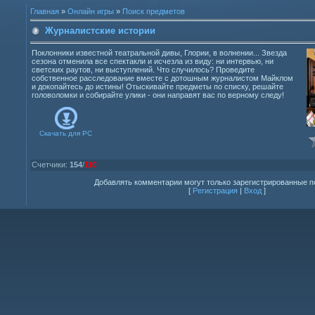
Главная
»
Онлайн игры
»
Поиск предметов
Журналистские истории
Поклонники известной театральной дивы, Глории, в волнении... Звезда
сезона отменила все спектакли и исчезла из виду: ни интервью, ни
светских раутов, ни выступлений. Что случилось? Проведите
собственное расследование вместе с дотошным журналистом Майклом
и докопайтесь до истины! Отыскивайте предметы по списку, решайте
головоломки и собирайте улики - они направят вас по верному следу!
Скачать для
PC
Счетчики
:
154
/
110
Добавлять комментарии могут только зарегистрированные п
[
Регистрация
|
Вход
]