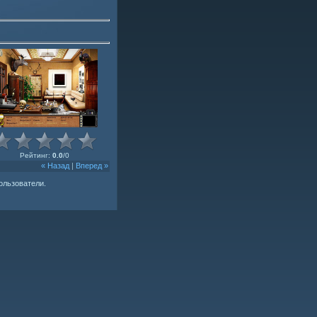
Рейтинг
:
0.0
/
0
« Назад
|
Вперед »
ользователи.