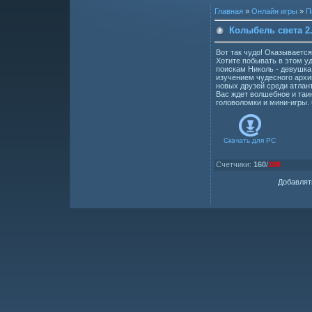
Главная
»
Онлайн игры
»
П
Колыбель света 2
Вот так чудо! Оказывается
Хотите побывать в этом у
поискам Николь - девушка
изучением чудесного архи
новых друзей среди атлант
Вас ждет волшебное и таи
головоломки и мини-игры. 
Скачать для
PC
Счетчики
:
160
/
108
Добавлят