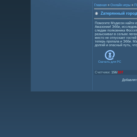
Главная
»
Онлайн игры
»
П
Zатерянный город
Помогите Мэдисон найти е
Амазонии! Эбби, исследов
следам полковника Фоссет
разыскивал в сельве леге
место не отпускает гостей
теперь пропала и Эбби. М
долгий и опасный путь, чт
Скачать для
PC
Счетчики
:
156
/
107
Добавлят