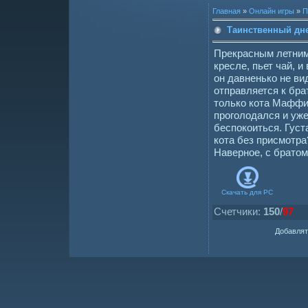
Главная
»
Онлайн игры
»
П
Таинственный дне
Прекрасным летним 
кресле, пьет чай, и
он давненько не ви
отправляется к бра
только кота Маффи
проголодался и уже
беспокоиться. Густа
кота без присмотра
Наверное, с брато
Скачать для
PC
Счетчики
:
150
/
97
Добавлят