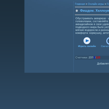
Главная
»
Онлайн игры
»
Г
Фишдом. Хеллоу
Обустраивать аквариум - 
головоломки, составляйте
аквадизайном в свое удов
подводного мира было уют
мягкие водоросли и разно
комфорта: кормушку, апте
Играть онлайн
Скачат
Счетчики
:
237
/
2
/
123
Добавлят