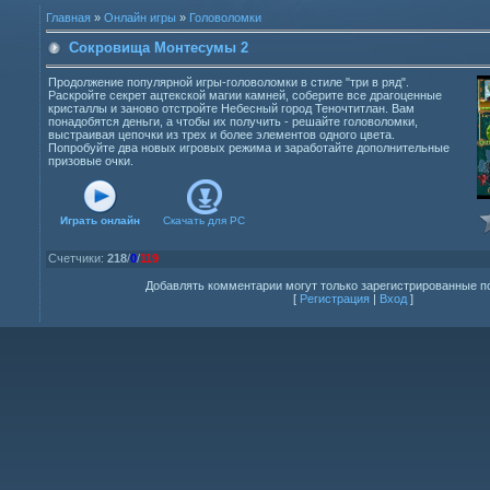
Главная
»
Онлайн игры
»
Головоломки
Сокровища Монтесумы 2
Продолжение популярной игры-головоломки в стиле "три в ряд".
Раскройте секрет ацтекской магии камней, соберите все драгоценные
кристаллы и заново отстройте Небесный город Теночтитлан. Вам
понадобятся деньги, а чтобы их получить - решайте головоломки,
выстраивая цепочки из трех и более элементов одного цвета.
Попробуйте два новых игровых режима и заработайте дополнительные
призовые очки.
Играть онлайн
Скачать для
PC
Счетчики
:
218
/
0
/
119
Добавлять комментарии могут только зарегистрированные п
[
Регистрация
|
Вход
]