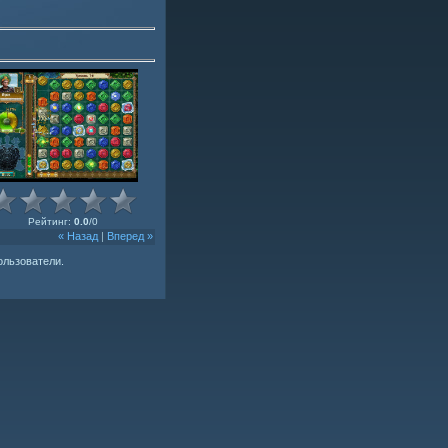
Рейтинг
:
0.0
/
0
« Назад
|
Вперед »
ользователи.