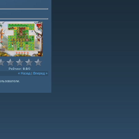
Рейтинг
:
0.0
/
0
« Назад
|
Вперед »
ользователи.