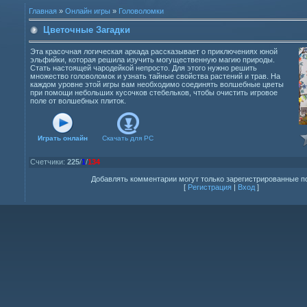
Главная
»
Онлайн игры
»
Головоломки
Цветочные Загадки
Эта красочная логическая аркада рассказывает о приключениях юной
эльфийки, которая решила изучить могущественную магию природы.
Стать настоящей чародейкой непросто. Для этого нужно решить
множество головоломок и узнать тайные свойства растений и трав. На
каждом уровне этой игры вам необходимо соединять волшебные цветы
при помощи небольших кусочков стебельков, чтобы очистить игровое
поле от волшебных плиток.
Играть онлайн
Скачать для
PC
Счетчики
:
225
/
1
/
134
Добавлять комментарии могут только зарегистрированные п
[
Регистрация
|
Вход
]