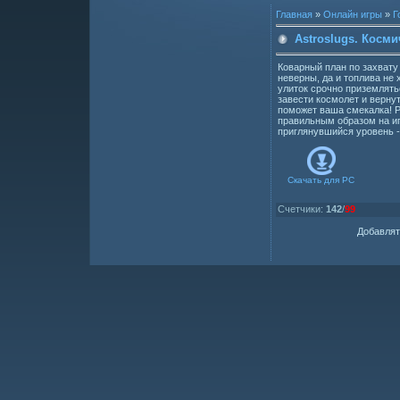
Главная
»
Онлайн игры
»
Г
Astroslugs. Косми
Коварный план по захвату
неверны, да и топлива не
улиток срочно приземлять
завести космолет и вернут
поможет ваша смекалка! 
правильным образом на и
приглянувшийся уровень -
Скачать для
PC
Счетчики
:
142
/
99
Добавлят