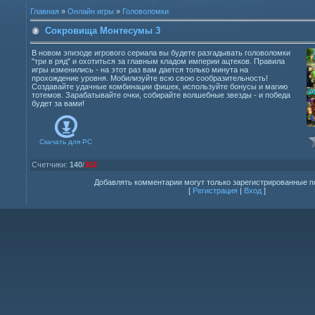
Главная
»
Онлайн игры
»
Головоломки
Сокровища Монтесумы 3
В новом эпизоде игрового сериала вы будете разгадывать головоломки
"три в ряд" и охотиться за главным кладом империи ацтеков. Правила
игры изменились - на этот раз вам дается только минута на
прохождение уровня. Мобилизуйте всю свою сообразительность!
Создавайте удачные комбинации фишек, используйте бонусы и магию
тотемов. Зарабатывайте очки, собирайте волшебные звезды - и победа
будет за вами!
Скачать для
PC
Счетчики
:
140
/
102
Добавлять комментарии могут только зарегистрированные п
[
Регистрация
|
Вход
]