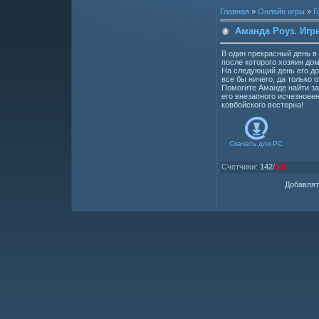
Главная
»
Онлайн игры
»
Г
Аманда Роуз. Игр
В один прекрасный день в
после которого хозяин дом
На следующий день его до
все бы ничего, да только о
Помогите Аманде найти за
его внезапного исчезнове
ковбойского вестерна!
Скачать для
PC
Счетчики
:
142
/
101
Добавлят