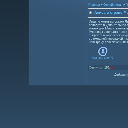
Главная
»
Онлайн игры
»
Г
Алиса в стране М
Игра по мотивам сказки Л
попадете в удивительное м
зонтик для Мыши, вымокше
Гусеницы и попьете чаю в
сыграете в королевский кр
со смешной черепахой и к
навстречу приключениям 
Скачать для
PC
Счетчики
:
156
/
94
Добавлят