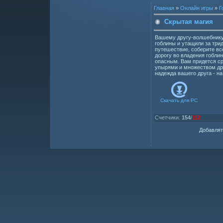
Главная
»
Онлайн игры
»
Г
Скрытая магия
Вашему другу-волшебнику
гоблины и утащили за три
путешествие, соберите вс
дорогу во владения гобли
опасным. Вам придется с
упырями и множеством др
надежда вашего друга - на
Скачать для
PC
Счетчики
:
154
/
112
Добавлят