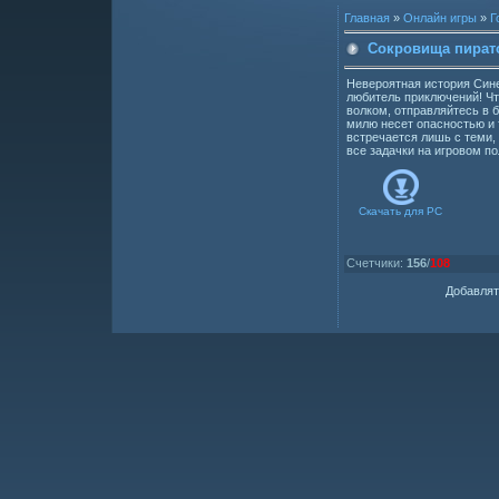
Главная
»
Онлайн игры
»
Г
Сокровища пират
Невероятная история Сине
любитель приключений! Ч
волком, отправляйтесь в б
милю несет опасностью и 
встречается лишь с теми,
все задачки на игровом по
Скачать для
PC
Счетчики
:
156
/
108
Добавлят