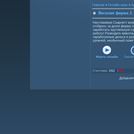
Главная
»
Онлайн игры
»
А
Веселая ферма 3.
Неутомимая Скарлетт воз
отобрать за долги ферму 
заработать кругленькую су
работу! Разводите животн
заработанные деньги в раз
уровней, необычный сюже
Играть онлайн
Скачат
Счетчики
:
242
/
1
/
133
Добавлят