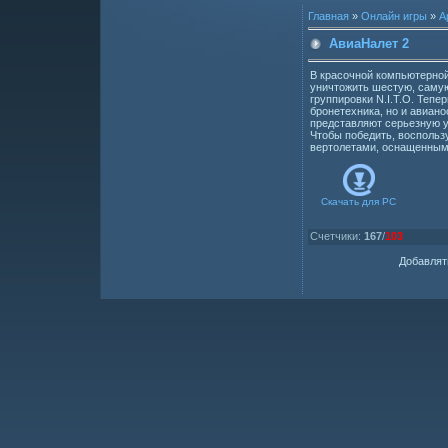
Главная
»
Онлайн игры
»
А
АвиаНалет 2
В красочной компьютерной
уничтожить шестую, самую
группировки N.I.T.O. Тепер
бронетехника, но и авиано
представляют серьезную у
Чтобы победить, восполь
вертолетами, оснащенным
Скачать для
PC
Счетчики
:
167
/
103
Добавлят