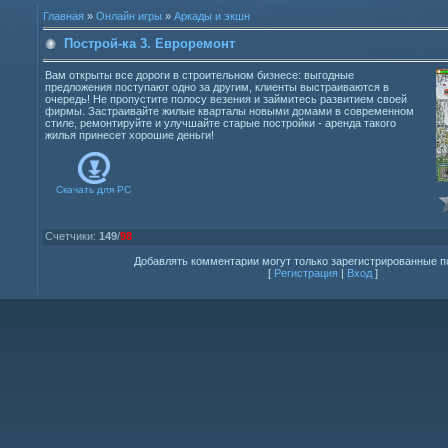
Главная
»
Онлайн игры
»
Аркады и экшн
Построй-ка 3. Евроремонт
Вам открыты все дороги в строительном бизнесе: выгодные
предложения поступают одно за другим, клиенты выстраиваются в
очередь! Не пропустите полосу везения и займитесь развитием своей
фирмы. Застраивайте жилые кварталы новыми домами в современном
стиле, ремонтируйте и улучшайте старые постройки - аренда такого
жилья принесет хорошие деньги!
Скачать для
PC
Счетчики
:
149
/
98
Добавлять комментарии могут только зарегистрированные п
[
Регистрация
|
Вход
]