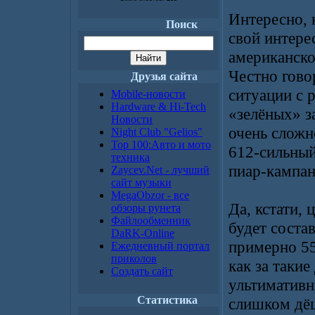
Интересно, 
Поиск
свой интере
американско
Честно гово
Друзья сайта
ситуации с 
Mobile-новости
Hardware & Hi-Tech
«зелёных» з
Новости
очень сложн
Night Club "Gelios"
Top 100:Авто и мото
612-сильный
техника
пиар-кампа
Zaycev.Net - лучший
сайт музыки
MegaObzor - все
Да, кстати,
обзоры рунета
Файлообменник
будет соста
DaRK-Online
примерно 55
Ежедневный портал
приколов
как за таки
Создать сайт
ультимативн
Статистика
слишком дё