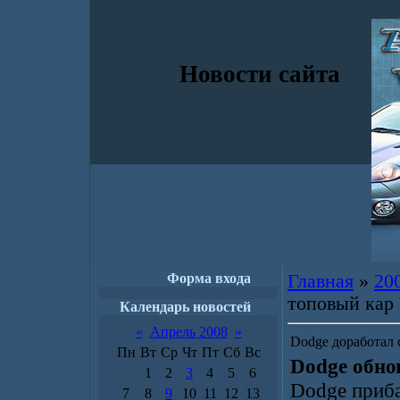
Новости сайта
Форма входа
Главная
»
20
топовый кар 
Календарь новостей
«
Апрель 2008
»
Dodge доработал 
Пн
Вт
Ср
Чт
Пт
Сб
Вс
Dodge обно
1
2
3
4
5
6
Dodge приба
7
8
9
10
11
12
13