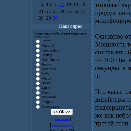
топовый кар
14
15
16
17
18
19
20
21
22
23
24
25
26
27
продуктивно
28
29
30
модифициро
Наш опрос
Какая марка Авто вам нравится
Основное от
больше ?
Ferrari
Мощность те
Maserati
составлять 
Lamborghini
Bentley
— 760 Нм. Р
Rolls-Royce
Toyota
секунды, а 
Mercedes
BMW
ч.
Mazda
Nissan
Jaguar
Что касаетс
Chery
Mitsubishi
дизайнеры н
Peugeot
подчёркнут
ЗапорожЫц
же как небо
[
]
Результаты
третей стоп-
[
]
Архив опросов
Всего ответов:
265