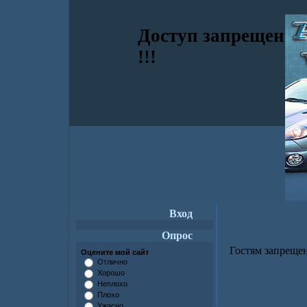
Доступ запрещен
!!!
Вход
Опрос
Гостям запрещен
Оцените мой сайт
Отлично
Хорошо
Неплохо
Плохо
Ужасно