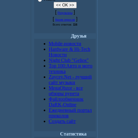
[
]
Результаты
[
]
Архив опросов
Всего ответов:
116
Друзья
Mobile-новости
Hardware & Hi-Tech
Новости
Night Club "Gelios"
Top 100:Авто и мото
техника
Zaycev.Net - лучший
сайт музыки
MegaObzor - все
обзоры рунета
Файлообменник
DaRK-Online
Ежедневный портал
приколов
Создать сайт
Статистика