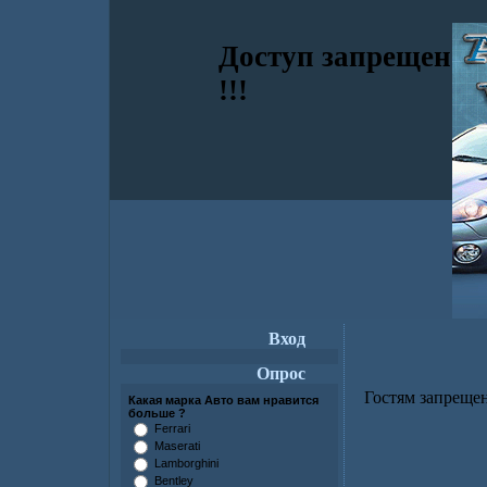
Доступ запрещен
!!!
Вход
Опрос
Гостям запрещен
Какая марка Авто вам нравится
больше ?
Ferrari
Maserati
Lamborghini
Bentley