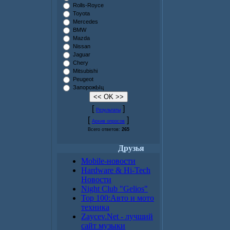
Rolls-Royce
Toyota
Mercedes
BMW
Mazda
Nissan
Jaguar
Chery
Mitsubishi
Peugeot
ЗапорожЫц
[
]
Результаты
[
]
Архив опросов
Всего ответов:
265
Друзья
Mobile-новости
Hardware & Hi-Tech
Новости
Night Club "Gelios"
Top 100:Авто и мото
техника
Zaycev.Net - лучший
сайт музыки