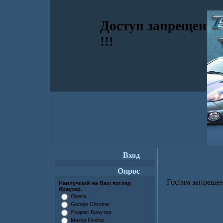
Доступ запрещен
!!!
Вход
Опрос
Гостям запрещен
Наилучший на Ваш взгляд
браузер.
Opera
Google Chrome
Яндекс.Браузер
Mazila Firefox