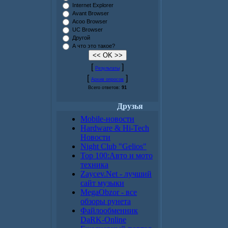
Internet Explorer
Avant Browser
Acoo Browser
UC Browser
Другой
А что это такое?
[
]
Результаты
[
]
Архив опросов
Всего ответов:
91
Друзья
Mobile-новости
Hardware & Hi-Tech
Новости
Night Club "Gelios"
Top 100:Авто и мото
техника
Zaycev.Net - лучший
сайт музыки
MegaObzor - все
обзоры рунета
Файлообменник
DaRK-Online